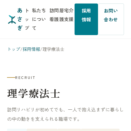
あ
ト
私たち
訪問
居宅介
採用
お問い
さ
ッ
につい
看護
護支援
情報
合わせ
ぎ
プ
て
トップ
/
採用情報
/
理学療法士
RECRUIT
理学療法士
訪問リハビリが初めてでも、一人で抱え込まずに暮らし
の中の動きを支えられる職場です。