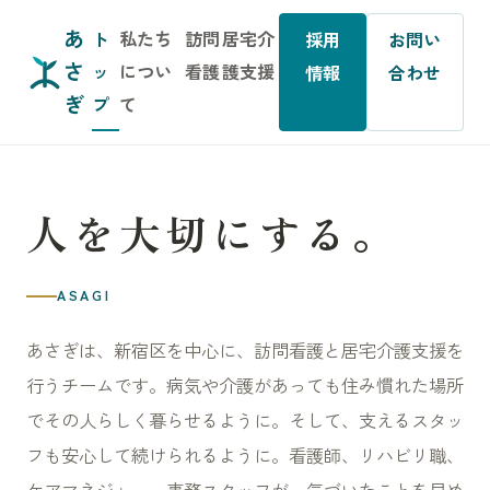
あ
ト
私たち
訪問
居宅介
採用
お問い
さ
ッ
につい
看護
護支援
情報
合わせ
ぎ
プ
て
人を大切にする。
ASAGI
あさぎは、新宿区を中心に、訪問看護と居宅介護支援を
行うチームです。病気や介護があっても住み慣れた場所
でその人らしく暮らせるように。そして、支えるスタッ
フも安心して続けられるように。看護師、リハビリ職、